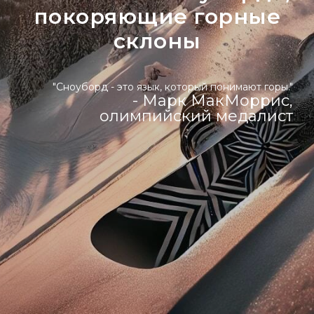
покоряющие горные
склоны
"Сноуборд - это язык, который понимают горы."
- Марк МакМоррис,
олимпийский медалист