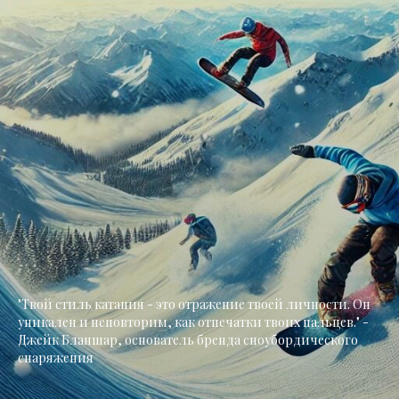
"Твой стиль катания - это отражение твоей личности. Он
уникален и неповторим, как отпечатки твоих пальцев." -
Джейк Бланшар, основатель бренда сноубордического
снаряжения