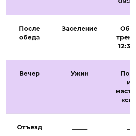
09:30
После
Заселение
Обед
обеда
трени
12:30
Вечер
Ужин
Полд
иг
масте
«све
Отъезд
_____
___