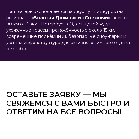
Наш лагерь располагается на двух лучших курортах
региона —
«Золотая Долина» и «Снежный»
, всего в
90 км от Санкт-Петербурга. Здесь детей ждут
ухоженные трассы протяжённостью около 15 км,
современные подъёмники, безопасные сноу-парки и
уютная инфраструктура для активного зимнего отдыха
без забот.
ОСТАВЬТЕ ЗАЯВКУ — МЫ
СВЯЖЕМСЯ С ВАМИ БЫСТРО И
ОТВЕТИМ НА ВСЕ ВОПРОСЫ!