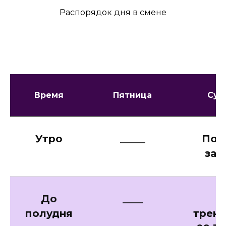
Распорядок дня в смене
Время
Пятница
Суб
Утро
_____
Под
зав
До
____
1
полудня
трени