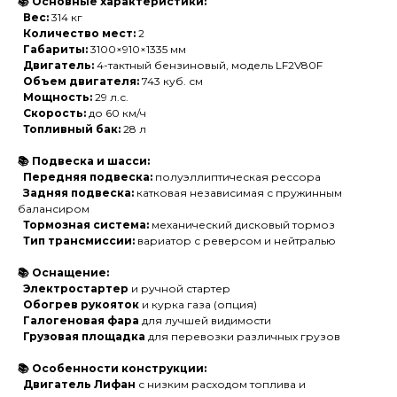
📚 Основные характеристики:
Вес:
314 кг
Количество мест:
2
Габариты:
3100×910×1335 мм
Двигатель:
4-тактный бензиновый, модель LF2V80F
Объем двигателя:
743 куб. см
Мощность:
29 л.с.
Скорость:
до 60 км/ч
Топливный бак:
28 л
📚 Подвеска и шасси:
Передняя подвеска:
полуэллиптическая рессора
Задняя подвеска:
катковая независимая с пружинным
балансиром
Тормозная система:
механический дисковый тормоз
Тип трансмиссии:
вариатор с реверсом и нейтралью
📚 Оснащение:
Электростартер
и ручной стартер
Обогрев рукояток
и курка газа (опция)
Галогеновая фара
для лучшей видимости
Грузовая площадка
для перевозки различных грузов
📚 Особенности конструкции:
Двигатель Лифан
с низким расходом топлива и